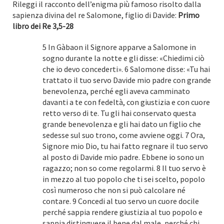
Rileggi il racconto dell’enigma più famoso risolto dalla
sapienza divina del re Salomone, figlio di Davide:
Primo
libro dei Re 3,5-28
5 In Gàbaon il Signore apparve a Salomone in
sogno durante la notte e gli disse: «Chiedimi ciò
che io devo concederti». 6 Salomone disse: «Tu hai
trattato il tuo servo Davide mio padre con grande
benevolenza, perché egli aveva camminato
davanti a te con fedeltà, con giustizia e con cuore
retto verso di te. Tu gli hai conservato questa
grande benevolenza e gli hai dato un figlio che
sedesse sul suo trono, come avviene oggi. 7 Ora,
Signore mio Dio, tu hai fatto regnare il tuo servo
al posto di Davide mio padre. Ebbene io sono un
ragazzo; non so come regolarmi. 8 Il tuo servo è
in mezzo al tuo popolo che ti sei scelto, popolo
così numeroso che non si può calcolare né
contare. 9 Concedi al tuo servo un cuore docile
perché sappia rendere giustizia al tuo popolo e
sappia distinguere il bene dal male, perché chi