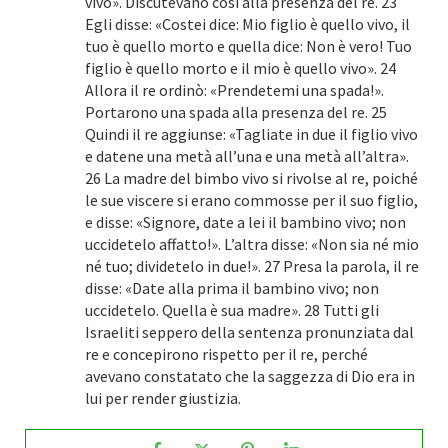
vivo». Discutevano così alla presenza del re. 23
Egli disse: «Costei dice: Mio figlio è quello vivo, il
tuo è quello morto e quella dice: Non è vero! Tuo
figlio è quello morto e il mio è quello vivo». 24
Allora il re ordinò: «Prendetemi una spada!».
Portarono una spada alla presenza del re. 25
Quindi il re aggiunse: «Tagliate in due il figlio vivo
e datene una metà all’una e una metà all’altra».
26 La madre del bimbo vivo si rivolse al re, poiché
le sue viscere si erano commosse per il suo figlio,
e disse: «Signore, date a lei il bambino vivo; non
uccidetelo affatto!». L’altra disse: «Non sia né mio
né tuo; dividetelo in due!». 27 Presa la parola, il re
disse: «Date alla prima il bambino vivo; non
uccidetelo. Quella è sua madre». 28 Tutti gli
Israeliti seppero della sentenza pronunziata dal
re e concepirono rispetto per il re, perché
avevano constatato che la saggezza di Dio era in
lui per render giustizia.