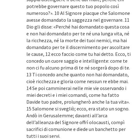
potrebbe governare questo tuo popolo così
numeroso?». 10 Al Signore piacque che Salomone
avesse domandato la saggezza nel governare. 11
Dio gli disse: «Perché hai domandato questa cosa
e non hai domandato per te né una lunga vita, né
la ricchezza, né la morte dei tuoi nemici, ma hai
domandato per te il discernimento per ascoltare
le cause, 12 ecco faccio come tu hai detto. Ecco, ti
concedo un cuore saggio e intelligente: come te
non ci fu alcuno prima di te né sorgerà dopo di te.
13 Ti concedo anche quanto non hai domandato,
cioè ricchezza e gloria come nessun re ebbe mai.
14 Se poi camminerai nelle mie vie osservando i
miei decreti e i miei comandi, come ha fatto
Davide tuo padre, prolungherò anche la tua vita».
15 Salomone si svegliò; ecco, era stato un sogno.
Andò in Gerusalemme; davanti all’arca
dell’alleanza del Signore offrì olocausti, compì
sacrifici di comunione e diede un banchetto per
tutti i suoi servi.