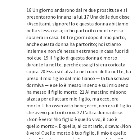
16 Un giorno andarono dal re due prostitute e si
presentarono innanzi a lui. 17 Una delle due disse:
«Ascoltami, signore! Io e questa donna abitiamo
nella stessa casa; io ho partorito mentre essa
sola era in casa. 18 Tre giorni dopo il mio parto,
anche questa donna ha partorito; noi stiamo
insieme e non c’è nessun estraneo in casa fuori di
noi due. 19 Il figlio di questa donna è morto
durante la notte, perché essa gli si era coricata
sopra. 20 Essa si è alzata nel cuore della notte, ha
preso il mio figlio dal mio fianco — la tua schiava
dormiva — e se lo è messo in seno e sul mio seno
ha messo il figlio morto. 21 Al mattino mi sono
alzata per allattare mio figlio, ma ecco, era
morto. L’ho osservato bene; ecco, non era il figlio
che avevo partorito io». 22 L’altra donna disse:
«Non è vero! Mio figlio è quello vivo, il tuo è
quello morto». E quella, al contrario, diceva: «Non
è vero! Quello morto è tuo figlio, il mio è quello