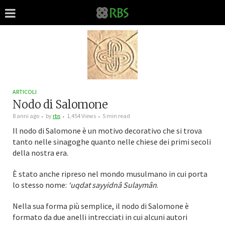
ARTICOLI
Nodo di Salomone
8 anni ago
by
rbs
1,454 Views
5 min read
Il nodo di Salomone è un motivo decorativo che si trova
tanto nelle sinagoghe quanto nelle chiese dei primi secoli
della nostra era.
È stato anche ripreso nel mondo musulmano in cui porta
lo stesso nome:
‘uqdat sayyidnâ Sulaymân
.
Nella sua forma più semplice, il nodo di Salomone è
formato da due anelli intrecciati in cui alcuni autori