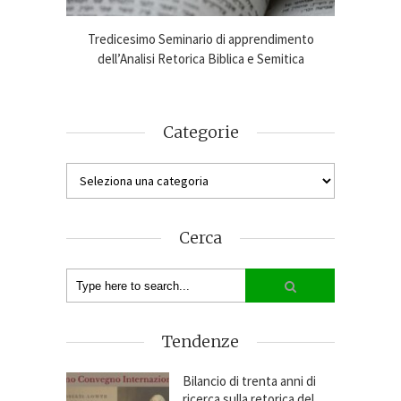
imento
Tredicesimo Seminario di apprendimento
Online
ca 2024-25
dell’Analisi Retorica Biblica e Semitica
An
Categorie
Cerca
Tendenze
Bilancio di trenta anni di
ricerca sulla retorica del