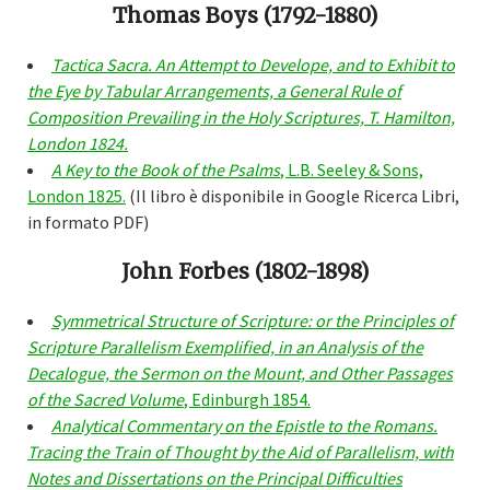
Thomas Boys (1792-1880)
Tactica Sacra. An Attempt to Develope, and to Exhibit to
the Eye by Tabular Arrangements, a General Rule of
Composition Prevailing in the Holy Scriptures, T. Hamilton,
London 1824.
A Key to the Book of the Psalms
, L.B. Seeley & Sons,
London 1825.
(Il libro è disponibile in Google Ricerca Libri,
in formato PDF)
John Forbes (1802-1898)
Symmetrical Structure of Scripture: or the Principles of
Scripture Parallelism Exemplified, in an Analysis of the
Decalogue, the Sermon on the Mount, and Other Passages
of the Sacred Volume
, Edinburgh 1854.
Analytical Commentary on the Epistle to the Romans.
Tracing the Train of Thought by the Aid of Parallelism, with
Notes and Dissertations on the Principal Difficulties