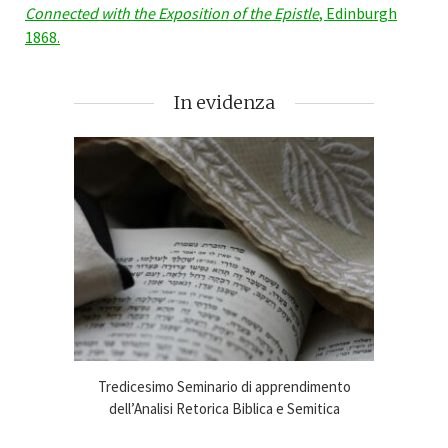
Connected with the Exposition of the Epistle
, Edinburgh
1868.
In evidenza
imento
Tredicesimo Seminario di apprendimento
Online
ca 2024-25
dell’Analisi Retorica Biblica e Semitica
An