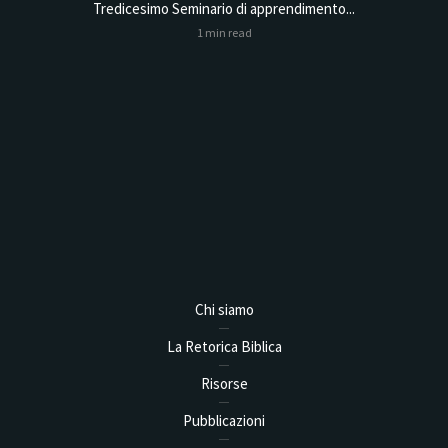
Tredicesimo Seminario di apprendimento...
Online
1 min read
Analysis,
Chi siamo
La Retorica Biblica
Risorse
Pubblicazioni