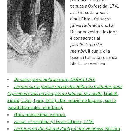
tenute a Oxford dal 1741
al 1751 sulla poesia
degli Ebrei,
De sacra
poesi Hebraeorum
. La
Diciannovesima lezione
è consacrata al
parallelismo dei
membri
, il quale è la
base di tutta la retorica
biblica e semitica.
De sacra poesi Hebraeorum, Oxford 1753.
Leçons sur la poésie sacrée des Hébreux traduites pour
la première fois en français du latin du Dr Lowth
(trad. M.
Sicard; 2 vol.; Lyon, 1812): «Dix-neuvième leçon»; (sur le
parallélisme des membres).
«Diciannovesima lezione»
.
Isaiah.
«Preliminary Dissertation», 1778.
Lectures on the Sacred Poetry of the Hebrews
, Boston