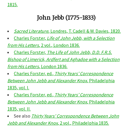
1815.
John Jebb (1775-1833)
Sacred Literature
, Londres, T. Cadell & W. Davies, 1820.
Charles Forster,
Life of John Jebb, with a Selection
from His Letters
, 2 vol., London 1836.
Charles Forster,
The Life of John Jebb, D.D. F.R.S.
Bishop of Limerick, Ardfert and Aghadoe with a Selection
from His Letters
, London 1836.
Charles Forster, ed.,
Thirty Years’ Correspondence
Between John Jebb and Alexander Knox
, Philadelphia
1835, vol. I.
Charles Forster, ed.,
Thirty Years’ Correspondence
Between John Jebb and Alexander Knox
, Philadelphia
1835, vol. II.
See also
Thirty Years’ Correspondence Between John
Jebb and Alexander Knox
, 2 vol., Philadelphia 1835.