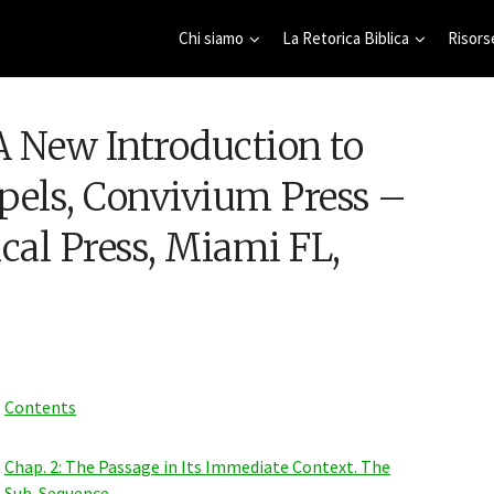
Chi siamo
La Retorica Biblica
Risors
 New Introduction to
pels, Convivium Press –
cal Press, Miami FL,
Contents
Seminario di apprendimento
Seminario annuale di apprendimen
 Retorica Biblica e Semitica
dell’analisi retorica biblico-semitica 20
Chap. 2: The Passage in Its Immediate Context. The
(in francese, on line)
Sub-Sequence