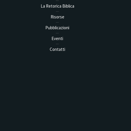
La Retorica Biblica
Risorse
Pubblicazioni
Eventi
Contatti
 Seminar on Biblical Rhetorical
Analysis in...
1 min read