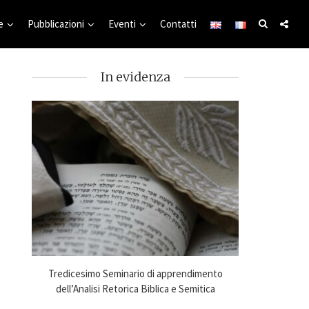
e
Pubblicazioni
Eventi
Contatti
In evidenza
to
Tredicesimo Seminario di apprendimento
Online Sem
24-25
dell’Analisi Retorica Biblica e Semitica
Analysi