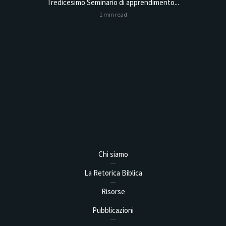
Tredicesimo Seminario di apprendimento...
Online
1 min read
Analysis,
Chi siamo
La Retorica Biblica
Risorse
Pubblicazioni