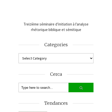
age de
Treizième séminaire d’initiation à l’analyse
Online
2024-25
rhétorique biblique et sémitique
An
Categories
Cerca
Tendances