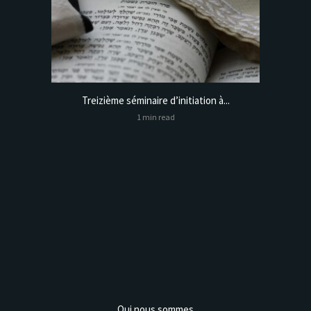
Treizième séminaire d’initiation à...
Online
1 min read
Analysis,
Qui nous sommes