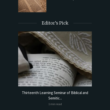
Editor’s Pick
torical
Thirteenth Learning Seminar of Biblical and
Online
Semitic...
1 min read