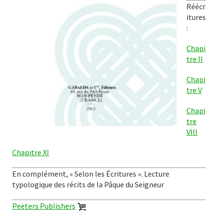
Réécr
itures
:
Chapi
tre II
Chapi
tre V
Chapi
tre
VIII
Chapitre XI
En complément, « Selon les Écritures ». Lecture
typologique des récits de la Pâque du Seigneur
Peeters Publishers