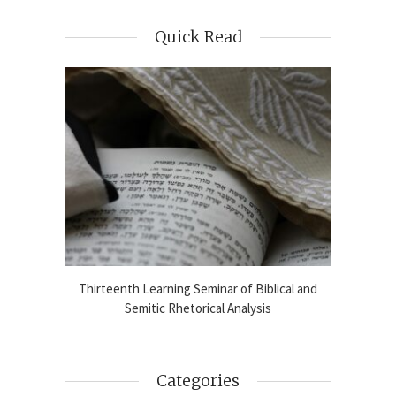
Quick Read
blical
Thirteenth Learning Seminar of Biblical and
Online
2024-25
Semitic Rhetorical Analysis
Analy
Categories