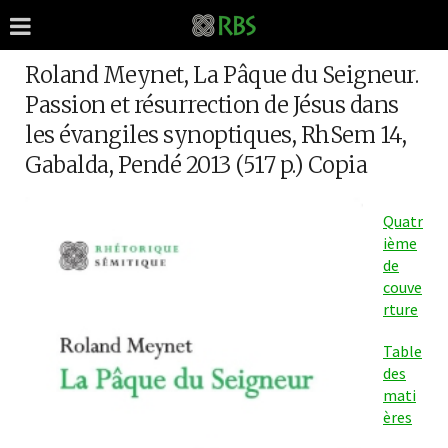
Roland Meynet, La Pâque du Seigneur.
Passion et résurrection de Jésus dans
les évangiles synoptiques, RhSem 14,
Gabalda, Pendé 2013 (517 p.) Copia
Quatr
ième
de
couve
rture
Table
des
mati
ères