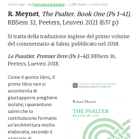
5 anni ago
by
Francesco Graziano
1,083 Views
2 min read
R. Meynet
,
The Psalter. Book One (Ps 1-41)
,
RBSem 32, Peeters, Leuven 2021 (637 p.)
Si tratta della traduzione inglese del primo volume
del commentario ai Salmi, pubblicato nel 2018:
Le Psautier. Premier livre (Ps 1–41)
, RBSem 16,
Peeters, Lueven 2018.
Come il quinto libro, il
primo libro non si
accontenta di
giustapporre preghiere
isolate; i quarantuno
salmi che lo
costituiscono formano
un’architettura molto
elaborata, secondo il
principio di