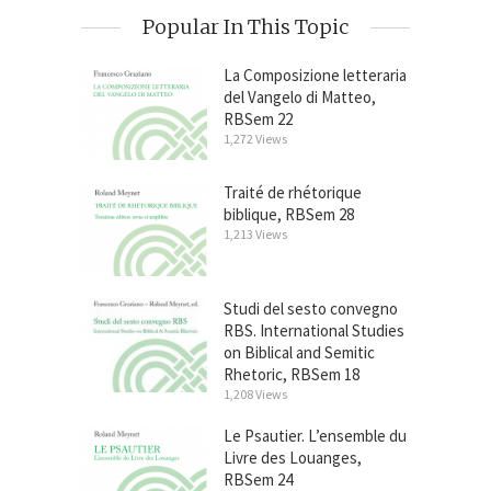
Popular In This Topic
La Composizione letteraria
del Vangelo di Matteo,
RBSem 22
1,272 Views
Traité de rhétorique
biblique, RBSem 28
1,213 Views
Studi del sesto convegno
RBS. International Studies
on Biblical and Semitic
Rhetoric, RBSem 18
1,208 Views
Le Psautier. L’ensemble du
Livre des Louanges,
RBSem 24