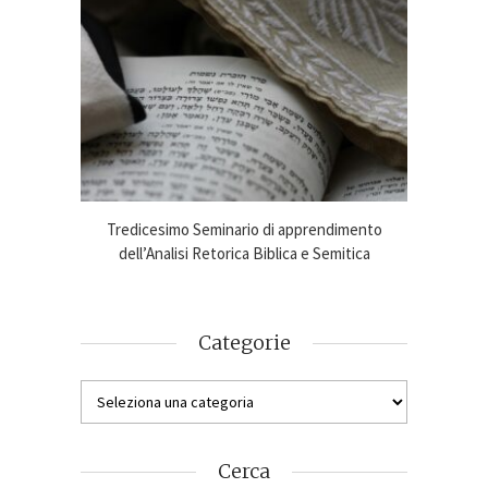
imento
Tredicesimo Seminario di apprendimento
Online
ca 2024-25
dell’Analisi Retorica Biblica e Semitica
An
Categorie
Cerca