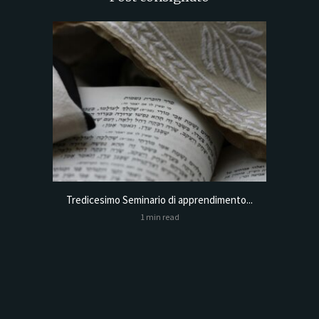
Tredicesimo Seminario di apprendimento...
Online
1 min read