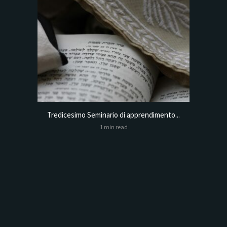
Tredicesimo Seminario di apprendimento...
Online
1 min read
Analysis,