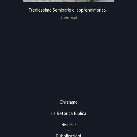
Tredicesimo Seminario di apprendimento...
Online
1 min read
Analysis,
Chi siamo
La Retorica Biblica
Risorse
Pubblicazioni