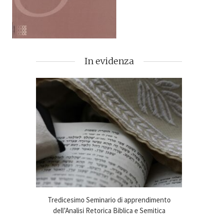
In evidenza
imento
Tredicesimo Seminario di apprendimento
Online
ca 2024-25
dell’Analisi Retorica Biblica e Semitica
An