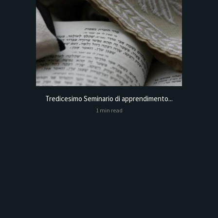
Tredicesimo Seminario di apprendimento...
Online
1 min read
Analysis,