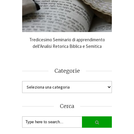
imento
Tredicesimo Seminario di apprendimento
Online
ca 2024-25
dell’Analisi Retorica Biblica e Semitica
An
Categorie
Cerca