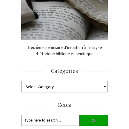
age de
Treizième séminaire d’initiation à l’analyse
Online
2024-25
rhétorique biblique et sémitique
An
Categories
Cerca