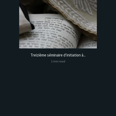
Treizième séminaire d’initiation à...
Online
1 min read
Analysis,