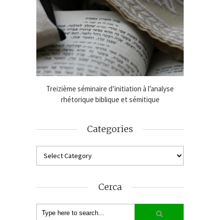
age de
Treizième séminaire d’initiation à l’analyse
Online
2024-25
rhétorique biblique et sémitique
An
Categories
Cerca