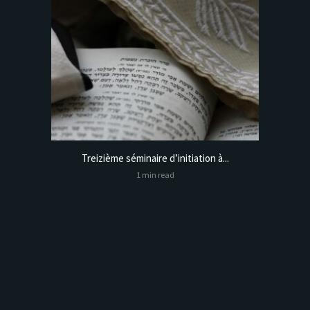
Treizième séminaire d’initiation à...
Online
1 min read
Analysis,