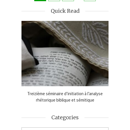
Quick Read
age de
Treizième séminaire d’initiation à l’analyse
Online
2024-25
rhétorique biblique et sémitique
An
Categories