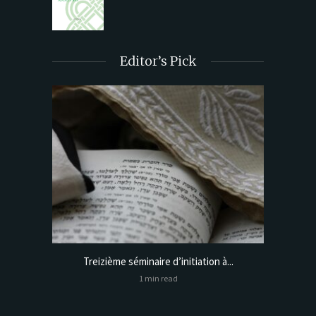
Editor’s Pick
Treizième séminaire d’initiation à...
Online
1 min read