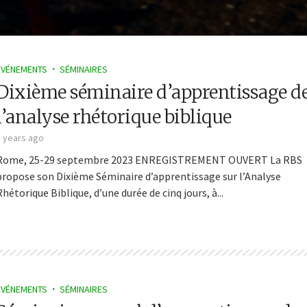
ÉVÉNEMENTS
SÉMINAIRES
Dixième séminaire d’apprentissage d
l’analyse rhétorique biblique
3 years ago
Rome, 25-29 septembre 2023 ENREGISTREMENT OUVERT La RBS
propose son Dixième Séminaire d’apprentissage sur l’Analyse
Rhétorique Biblique, d’une durée de cinq jours, à...
minaire d’apprentissage de
Séminaire annuel d’apprentissage 
orique Biblique et Sémitique
l’Analyse rhétorique biblique 2024-
ÉVÉNEMENTS
SÉMINAIRES