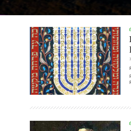
Douzième Sé
l’Analyse Rhét