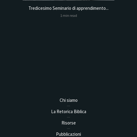
Tredicesimo Seminario di apprendimento...
Online
1 min read
Analysis,
Chi siamo
La Retorica Biblica
Risorse
Pubblicazioni