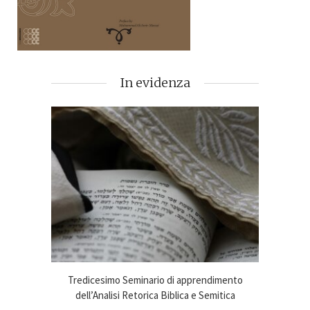
In evidenza
imento
Tredicesimo Seminario di apprendimento
Online
ca 2024-25
dell’Analisi Retorica Biblica e Semitica
An