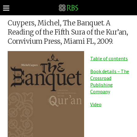
Cuypers, Michel, The Banquet. A
Reading of the Fifth Sura of the Kur’an,
Convivium Press, Miami FL, 2009.
Table of contents
Book details – The
Crossroad
Publishing
Company
Video