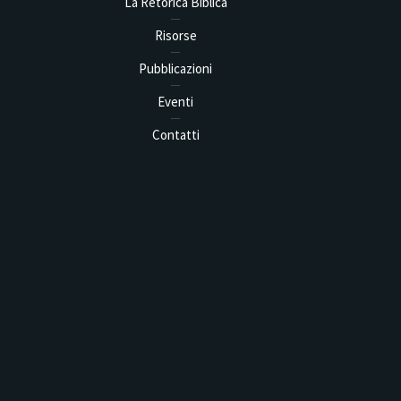
La Retorica Biblica
Risorse
Pubblicazioni
Eventi
Contatti
 Seminar on Biblical Rhetorical
Analysis in...
1 min read