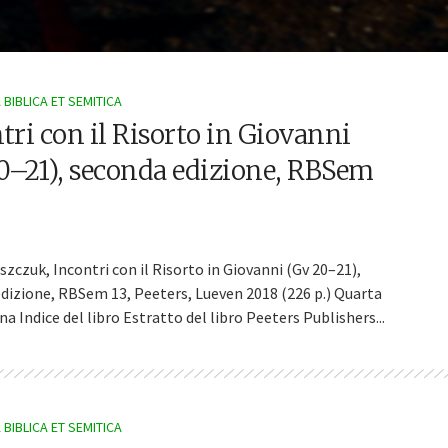
BIBLICA ET SEMITICA
tri con il Risorto in Giovanni
0–21), seconda edizione, RBSem
szczuk, Incontri con il Risorto in Giovanni (Gv 20–21),
dizione, RBSem 13, Peeters, Lueven 2018 (226 p.) Quarta
na Indice del libro Estratto del libro Peeters Publishers...
Seminario di apprendimento
Seminario annuale di apprendimen
 Retorica Biblica e Semitica
dell’analisi retorica biblico-semitica 20
(in francese, on line)
BIBLICA ET SEMITICA