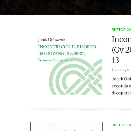
RHETORICA 
Incon
(Gv 2
13
8 anni ago
Jacek Oni
seconda e
di coperti
Dodicesimo 
dell’Analisi
RHETORICA 