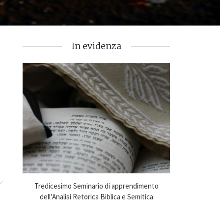
In evidenza
to
Tredicesimo Seminario di apprendimento
Online Sem
24-25
dell’Analisi Retorica Biblica e Semitica
Analysi