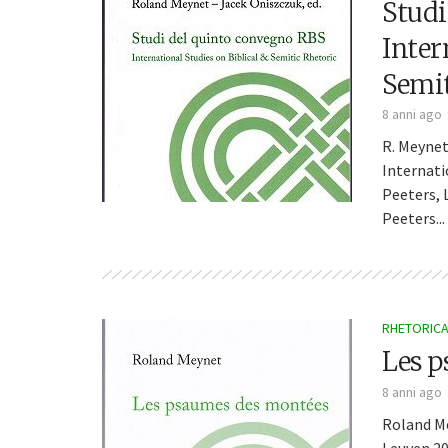
Studi
Inter
Semit
8 anni ago
R. Meynet
Internati
Peeters, L
Peeters...
RHETORICA 
Les 
8 anni ago
Roland M
Leuven 20