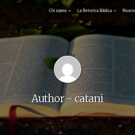
Chi siamo
La Retorica Biblica
Risors
Author - catani