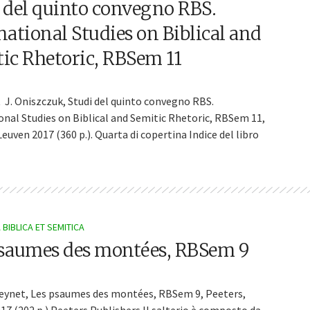
 del quinto convegno RBS.
national Studies on Biblical and
ic Rhetoric, RBSem 11
 ­ J. Oniszczuk, Studi del quinto convegno RBS.
onal Studies on Biblical and Semitic Rhetoric, RBSem 11,
euven 2017 (360 p.). Quarta di copertina Indice del libro
BIBLICA ET SEMITICA
psaumes des montées, RBSem 9
eynet, Les psaumes des montées, RBSem 9, Peeters,
17 (202 p.) Peeters Publishers Il salterio è composto da