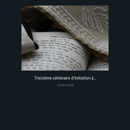
Treizième séminaire d’initiation à...
Online
1 min read