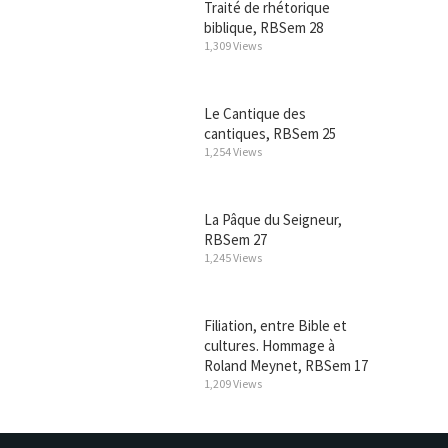
Traité de rhétorique
biblique, RBSem 28
1,309 Views
Le Cantique des
cantiques, RBSem 25
1,254 Views
La Pâque du Seigneur,
RBSem 27
1,245 Views
Filiation, entre Bible et
cultures. Hommage à
Roland Meynet, RBSem 17
1,209 Views