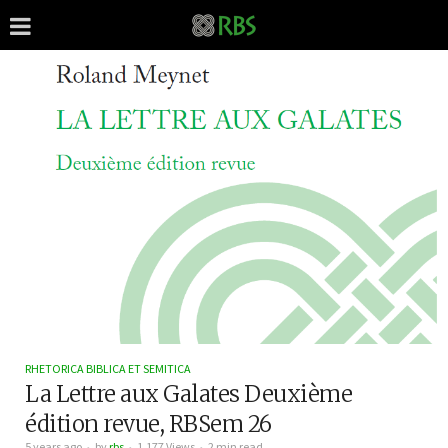
RHETORICA BIBLICA ET SEMITICA
La Lettre aux Galates Deuxième
édition revue, RBSem 26
5 years ago
by
rbs
1,177 Views
2 min read